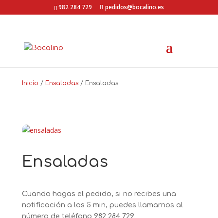
Ir
982 284 729
pedidos@bocalino.es
a
contenido
Inicio
/
Ensaladas
/ Ensaladas
Ensaladas
Cuando hagas el pedido, si no recibes una
notificación a los 5 min, puedes llamarnos al
número de teléfono
982 284 729.