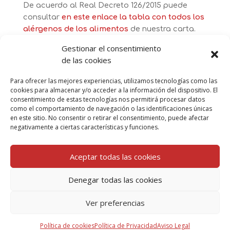
De acuerdo al Real Decreto 126/2015 puede
consultar
en este enlace
la tabla con todos los
alérgenos de los alimentos
de nuestra carta.
Gestionar el consentimiento
de las cookies
Godello
Añadir al carrito
Para ofrecer las mejores experiencias, utilizamos tecnologías como las
cantidad
cookies para almacenar y/o acceder a la información del dispositivo. El
consentimiento de estas tecnologías nos permitirá procesar datos
como el comportamiento de navegación o las identificaciones únicas
en este sitio. No consentir o retirar el consentimiento, puede afectar
Añadir otro producto
negativamente a ciertas características y funciones.
Aceptar todas las cookies
Denegar todas las cookies
Política de privacidad
·
Aviso Legal
·
Términos y
Condiciones
·
Política de cookies (UE)
·
Mapa del sitio
·
Ver preferencias
Accesibilidad
Política de cookies
Política de Privacidad
Aviso Legal
2024 ® Bocalino · Todos los derechos reservados