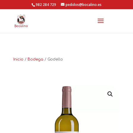
Ir
982 284 729
pedidos@bocalino.es
a
contenido
Inicio
/
Bodega
/ Godello