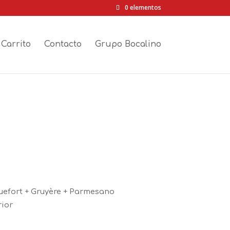
0 elementos
Carrito
Contacto
Grupo Bocalino
uefort + Gruyère + Parmesano
rior