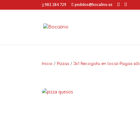
Ir
982 284 729
pedidos@bocalino.es
a
contenido
Inicio
/
Pizzas
/
3x1 Recogida en local-Pagas só