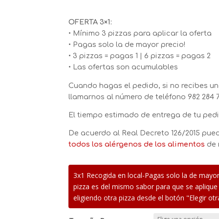
OFERTA 3×1:
• Mínimo 3 pizzas para aplicar la oferta
• Pagas solo la de mayor precio!
• 3 pizzas = pagas 1 | 6 pizzas = pagas 2
• Las ofertas son acumulables
Cuando hagas el pedido, si no recibes un
llamarnos al número de teléfono
982 284 7
El tiempo estimado de entrega de tu pedi
De acuerdo al Real Decreto 126/2015 pue
todos los alérgenos de los alimentos
de 
3x1 Recogida en local-Pagas solo la de mayor
pizza es del mismo sabor para que se aplique
eligiendo otra pizza desde el botón "Elegir otr