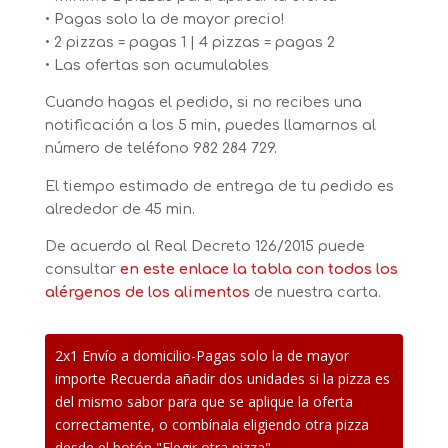
• Pagas solo la de mayor precio!
• 2 pizzas = pagas 1 | 4 pizzas = pagas 2
• Las ofertas son acumulables
Cuando hagas el pedido, si no recibes una
notificación a los 5 min, puedes llamarnos al
número de teléfono
982 284 729.
El tiempo estimado de entrega de tu pedido es
alrededor de 45 min.
De acuerdo al Real Decreto 126/2015 puede
consultar
en este enlace
la tabla con todos los
alérgenos de los alimentos
de nuestra carta.
2x1 Envío a domicilio-Pagas solo la de mayor
importe Recuerda añadir dos unidades si la pizza es
del mismo sabor para que se aplique la oferta
correctamente, o combínala eligiendo otra pizza
desde el botón "Elegir otra pizza"