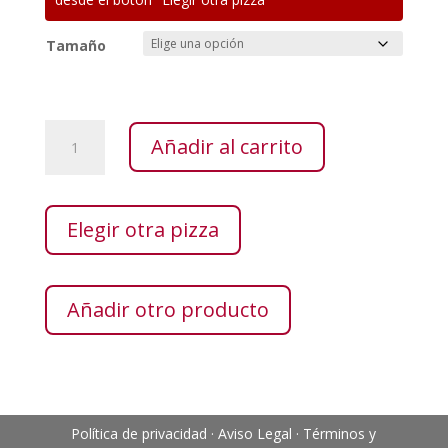
Tamaño
Vegana
Añadir al carrito
al
gusto
cantidad
Elegir otra pizza
Añadir otro producto
Política de privacidad
·
Aviso Legal
·
Términos y