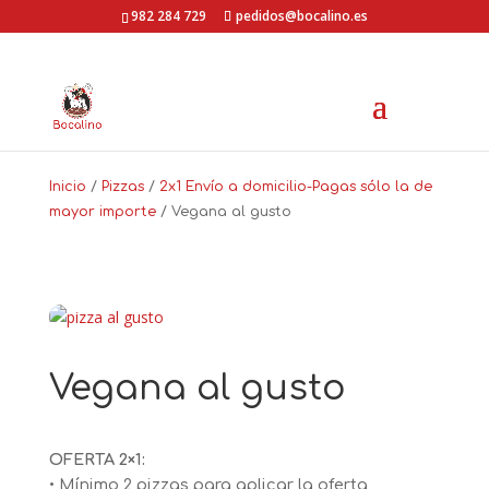
Ir
982 284 729
pedidos@bocalino.es
a
contenido
Inicio
/
Pizzas
/
2x1 Envío a domicilio-Pagas sólo la de
mayor importe
/ Vegana al gusto
Vegana al gusto
OFERTA 2×1:
• Mínimo 2 pizzas para aplicar la oferta