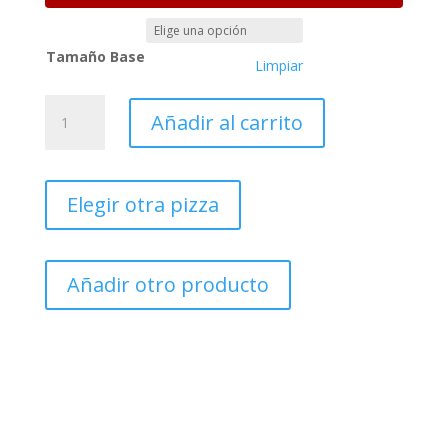
Tamaño Base
Limpiar
Vegana
Añadir al carrito
al
gusto
cantidad
Elegir otra pizza
Añadir otro producto