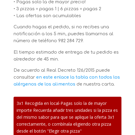
• Pagas solo la de mayor precio!
• 3 pizzas = pagas 1 | 6 pizzas = pagas 2
• Las ofertas son acumulables
Cuando hagas el pedido, si no recibes una
notificación a los 5 min, puedes llamarnos al
número de teléfono
982 284 729.
El tiempo estimado de entrega de tu pedido es
alrededor de 45 min.
De acuerdo al Real Decreto 126/2015 puede
consultar
en este enlace
la tabla con todos los
alérgenos de los alimentos
de nuestra carta.
3x1 Recogida en local-Pagas solo la de mayor
importe Recuerda añadir tres unidades si la pizza es
del mismo sabor para que se aplique la oferta 3x1
correctamente, o combínala eligiendo otra pizza
desde el botón "Elegir otra pizza"