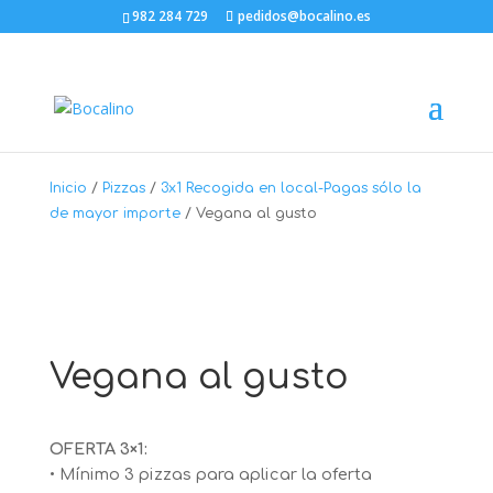
982 284 729
pedidos@bocalino.es
Inicio
/
Pizzas
/
3x1 Recogida en local-Pagas sólo la
de mayor importe
/ Vegana al gusto
Vegana al gusto
OFERTA 3×1:
• Mínimo 3 pizzas para aplicar la oferta