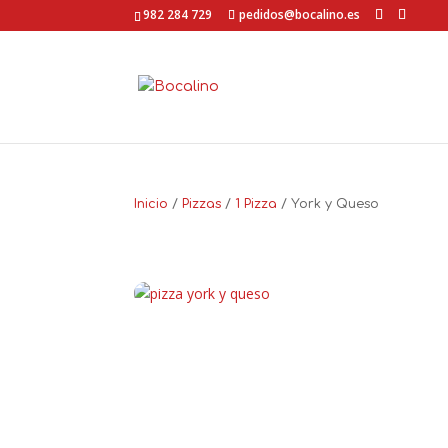
Ir
982 284 729
pedidos@bocalino.es
a
contenido
Inicio
/
Pizzas
/
1 Pizza
/ York y Queso